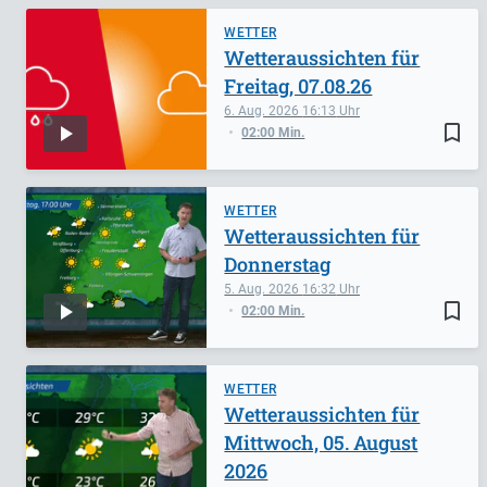
WETTER
Wetteraussichten für
Freitag, 07.08.26
6. Aug. 2026
16:13
bookmark_border
02:00 Min.
WETTER
Wetteraussichten für
Donnerstag
5. Aug. 2026
16:32
bookmark_border
02:00 Min.
WETTER
Wetteraussichten für
Mittwoch, 05. August
2026