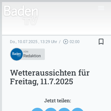
menu
bookmark_border
play_circle_outline
Do., 10.07.2025
, 13:29 Uhr
/
02:00
VON
Redaktion
Wetteraussichten für
Freitag, 11.7.2025