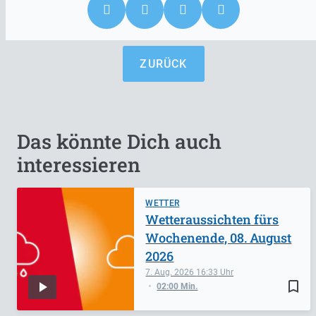
ZURÜCK
Das könnte Dich auch
interessieren
WETTER
Wetteraussichten fürs
Wochenende, 08. August
2026
7. Aug. 2026
16:33
bookmark_border
02:00 Min.