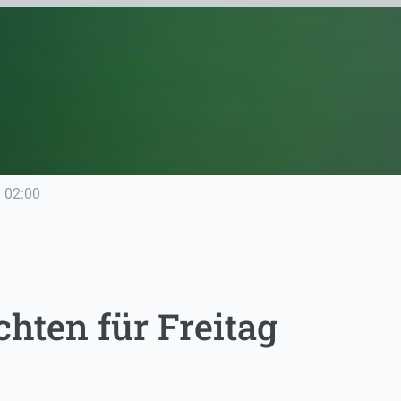
e
02:00
hten für Freitag