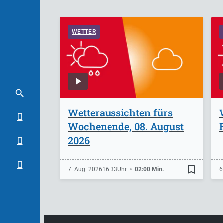
WETTER
Wetteraussichten fürs
Wochenende, 08. August
2026
bookmark_border
7. Aug. 2026
16:33
02:00 Min.
6