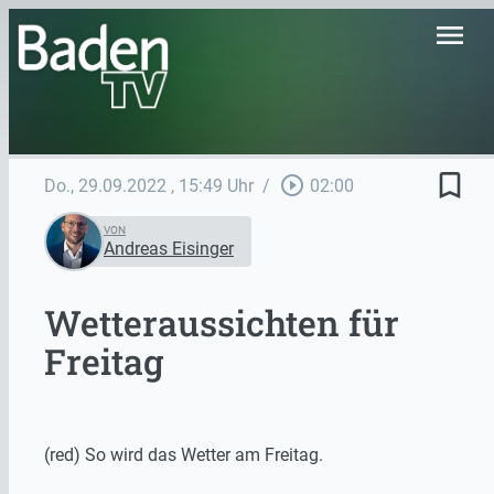
menu
bookmark_border
play_circle_outline
Do., 29.09.2022
, 15:49 Uhr
/
02:00
VON
Andreas Eisinger
Wetteraussichten für
Freitag
(red) So wird das Wetter am Freitag.