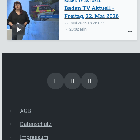
BADEN TV AKTUELL
Baden TV Aktuell -
Freitag, 22. Mai 2026
22. Mai 2026
18:26
bookmark_border
20:02 Min.
AGB
Datenschutz
Impressum