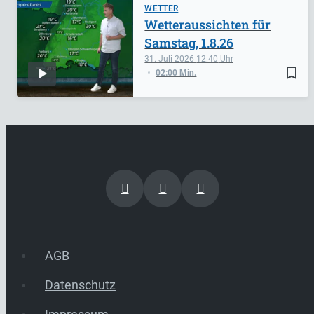
WETTER
Wetteraussichten für
Samstag, 1.8.26
31. Juli 2026
12:40
bookmark_border
02:00 Min.
AGB
Datenschutz