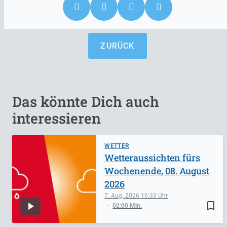
ZURÜCK
Das könnte Dich auch
interessieren
WETTER
Wetteraussichten fürs
Wochenende, 08. August
2026
7. Aug. 2026
16:33
bookmark_border
02:00 Min.