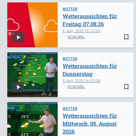
WETTER
Wetteraussichten für
Freitag, 07.08.26
6. Aug. 2026
16:13
bookmark_border
02:00 Min.
WETTER
Wetteraussichten für
Donnerstag
5. Aug. 2026
16:32
bookmark_border
02:00 Min.
WETTER
Wetteraussichten für
Mittwoch, 05. August
2026