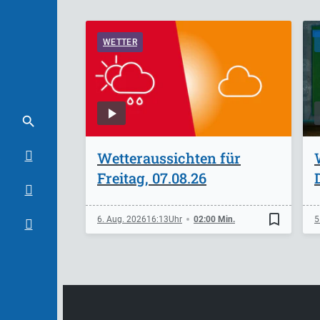
WETTER
Wetteraussichten für
Freitag, 07.08.26
bookmark_border
6. Aug. 2026
16:13
02:00 Min.
5