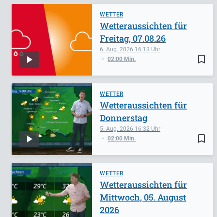
WETTER
Wetteraussichten für
Freitag, 07.08.26
6. Aug. 2026
16:13
bookmark_border
02:00 Min.
WETTER
Wetteraussichten für
Donnerstag
5. Aug. 2026
16:32
bookmark_border
02:00 Min.
WETTER
Wetteraussichten für
Mittwoch, 05. August
2026