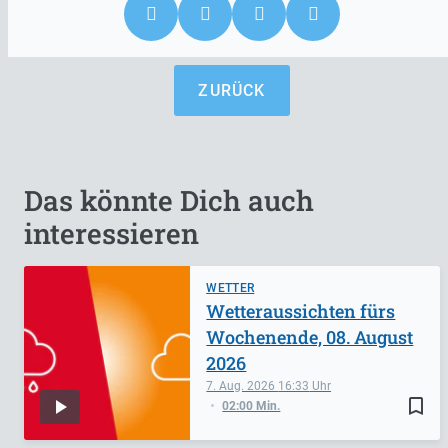
ZURÜCK
Das könnte Dich auch
interessieren
WETTER
Wetteraussichten fürs
Wochenende, 08. August
2026
7. Aug. 2026
16:33
bookmark_border
02:00 Min.