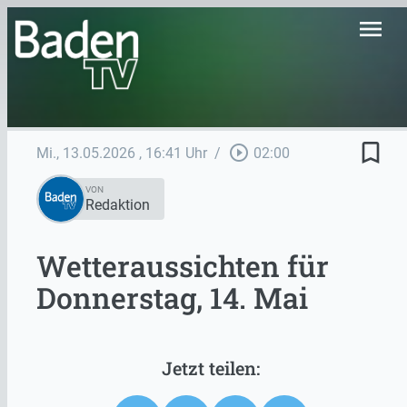
menu
bookmark_border
play_circle_outline
Mi., 13.05.2026
, 16:41 Uhr
/
02:00
VON
Redaktion
Wetteraussichten für
Donnerstag, 14. Mai