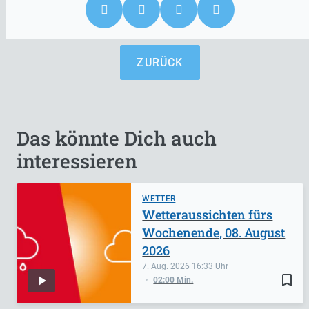
ZURÜCK
Das könnte Dich auch
interessieren
WETTER
Wetteraussichten fürs
Wochenende, 08. August
2026
7. Aug. 2026
16:33
bookmark_border
02:00 Min.