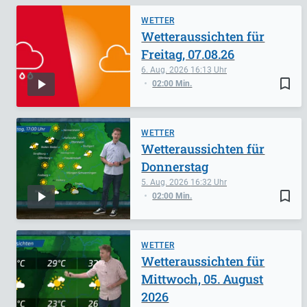
WETTER
Wetteraussichten für
Freitag, 07.08.26
6. Aug. 2026
16:13
bookmark_border
02:00 Min.
WETTER
Wetteraussichten für
Donnerstag
5. Aug. 2026
16:32
bookmark_border
02:00 Min.
WETTER
Wetteraussichten für
Mittwoch, 05. August
2026