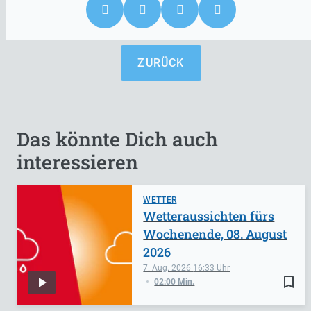
ZURÜCK
Das könnte Dich auch
interessieren
WETTER
Wetteraussichten fürs
Wochenende, 08. August
2026
7. Aug. 2026
16:33
bookmark_border
02:00 Min.