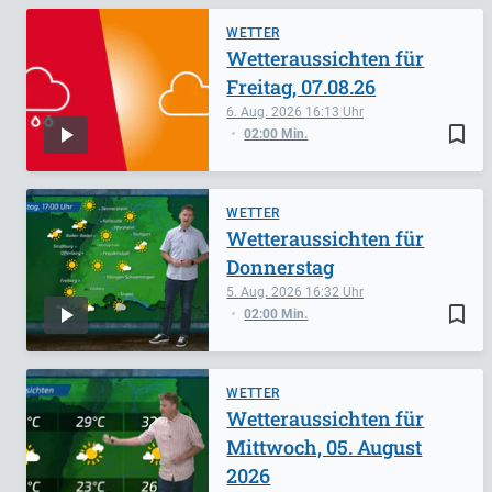
WETTER
Wetteraussichten für
Freitag, 07.08.26
6. Aug. 2026
16:13
bookmark_border
02:00 Min.
WETTER
Wetteraussichten für
Donnerstag
5. Aug. 2026
16:32
bookmark_border
02:00 Min.
WETTER
Wetteraussichten für
Mittwoch, 05. August
2026