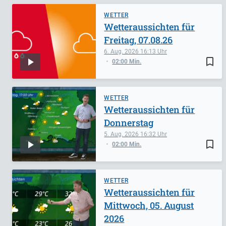
WETTER
Wetteraussichten für
Freitag, 07.08.26
6. Aug. 2026
16:13
bookmark_border
02:00 Min.
WETTER
Wetteraussichten für
Donnerstag
5. Aug. 2026
16:32
bookmark_border
02:00 Min.
WETTER
Wetteraussichten für
Mittwoch, 05. August
2026