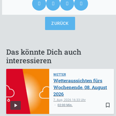
ZURÜCK
Das könnte Dich auch
interessieren
WETTER
Wetteraussichten fürs
Wochenende, 08. August
2026
7. Aug. 2026
16:33
bookmark_border
02:00 Min.