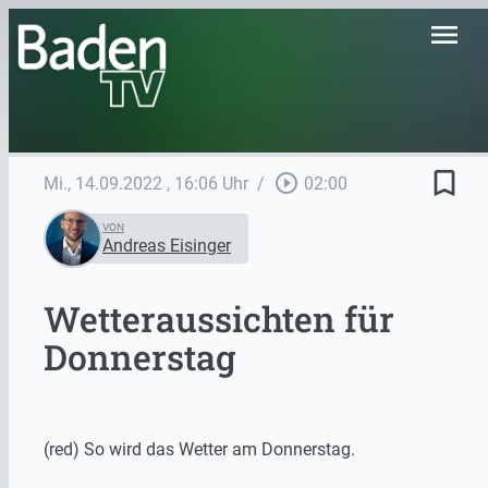
menu
bookmark_border
play_circle_outline
Mi., 14.09.2022
, 16:06 Uhr
/
02:00
VON
Andreas Eisinger
Wetteraussichten für
Donnerstag
(red) So wird das Wetter am Donnerstag.