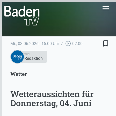
menu
bookmark_border
play_circle_outline
Mi., 03.06.2026
, 15:00 Uhr
/
02:00
VON
Redaktion
Wetter
Wetteraussichten für
Donnerstag, 04. Juni