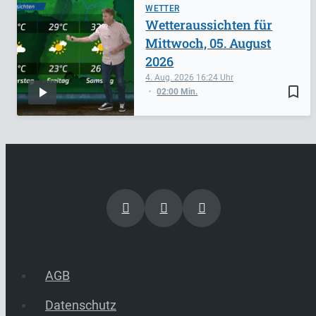
WETTER
Wetteraussichten für
Mittwoch, 05. August
2026
4. Aug. 2026
16:24
bookmark_border
02:00 Min.
AGB
Datenschutz