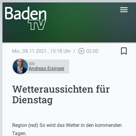
menu
bookmark_border
play_circle_outline
Mo., 08.11.2021
, 15:18 Uhr
/
02:00
VON
Andreas Eisinger
Wetteraussichten für
Dienstag
Region (red) So wird das Wetter in den kommenden
Tagen.