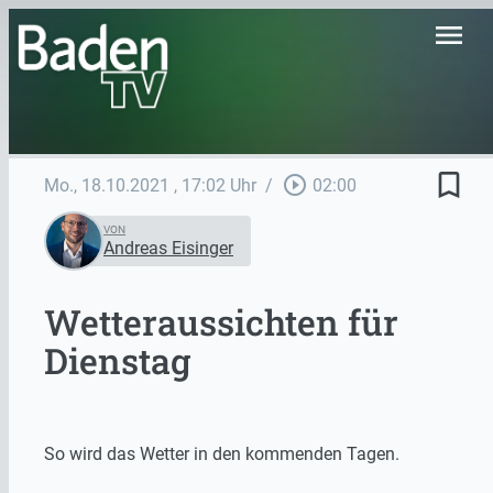
menu
bookmark_border
play_circle_outline
Mo., 18.10.2021
, 17:02 Uhr
/
02:00
VON
Andreas Eisinger
Wetteraussichten für
Dienstag
So wird das Wetter in den kommenden Tagen.