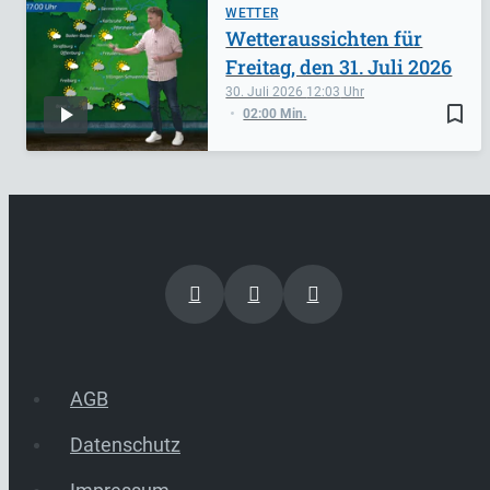
WETTER
Wetteraussichten für
Freitag, den 31. Juli 2026
30. Juli 2026
12:03
bookmark_border
02:00 Min.
AGB
Datenschutz