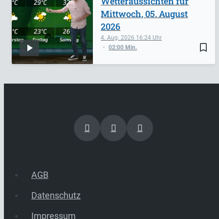
Wetteraussichten für
Mittwoch, 05. August
2026
4. Aug. 2026
16:24
bookmark_border
02:00 Min.
AGB
Datenschutz
Impressum