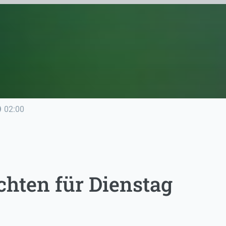
line
02:00
chten für Dienstag