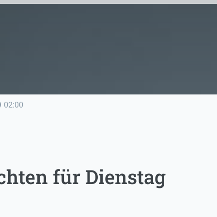
line
02:00
chten für Dienstag