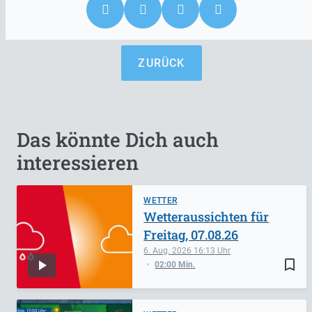
ZURÜCK
Das könnte Dich auch
interessieren
WETTER
Wetteraussichten für
Freitag, 07.08.26
6. Aug. 2026
16:13
bookmark_border
02:00 Min.