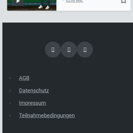
bookmark_border
02:00 Min.
AGB
Datenschutz
Impressum
Teilnahmebedingungen