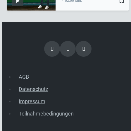
bookmark_border
02:00 Min.
AGB
Datenschutz
Impressum
Teilnahmebedingungen