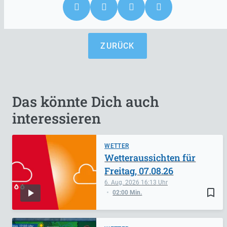
ZURÜCK
Das könnte Dich auch
interessieren
WETTER
Wetteraussichten für
Freitag, 07.08.26
6. Aug. 2026
16:13
bookmark_border
02:00 Min.