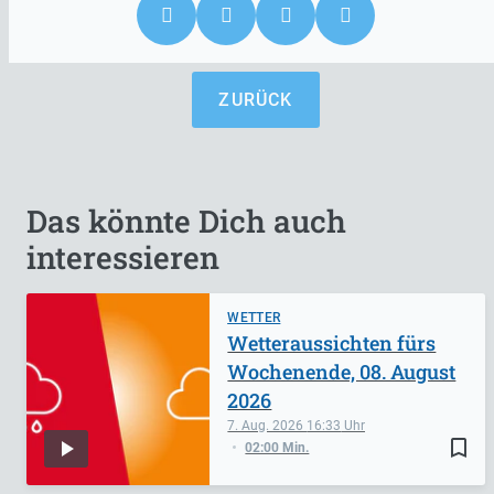
ZURÜCK
Das könnte Dich auch
interessieren
WETTER
Wetteraussichten fürs
Wochenende, 08. August
2026
7. Aug. 2026
16:33
bookmark_border
02:00 Min.