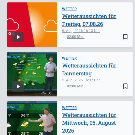
WETTER
Wetteraussichten für
Freitag, 07.08.26
6. Aug. 2026
16:13
bookmark_border
02:00 Min.
WETTER
Wetteraussichten für
Donnerstag
5. Aug. 2026
16:32
bookmark_border
02:00 Min.
WETTER
Wetteraussichten für
Mittwoch, 05. August
2026