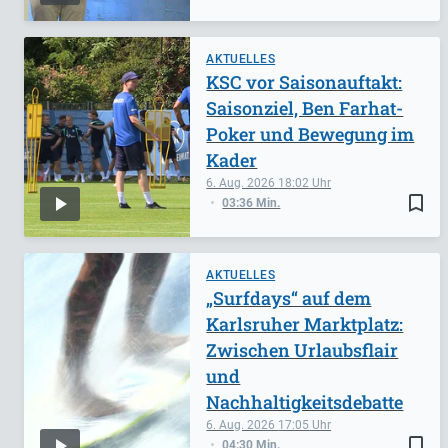
AKTUELLES
KSC vor Saisonauftakt:
Saisonziel, Ben Farhat-
Poker und Bewegung im
Kader
6. Aug. 2026
18:02
bookmark_border
03:36 Min.
AKTUELLES
„Surfdays“ auf dem
Karlsruher Marktplatz:
Zwischen Urlaubsflair
und
Nachhaltigkeitsdebatte
6. Aug. 2026
17:05
bookmark_border
04:30 Min.