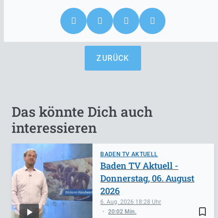
ZURÜCK
Das könnte Dich auch
interessieren
BADEN TV AKTUELL
Baden TV Aktuell -
Donnerstag, 06. August
2026
6. Aug. 2026
18:28
bookmark_border
20:02 Min.