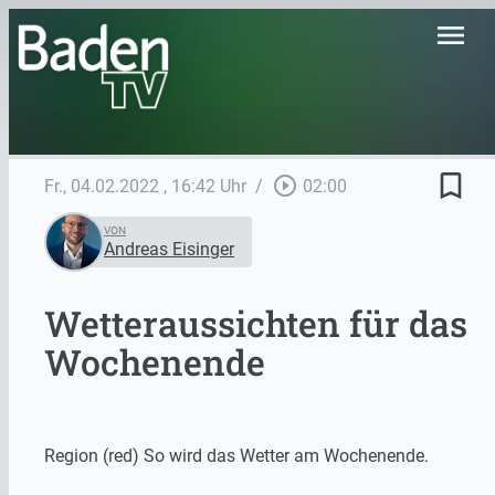
menu
bookmark_border
play_circle_outline
Fr., 04.02.2022
, 16:42 Uhr
/
02:00
VON
Andreas Eisinger
Wetteraussichten für das
Wochenende
Region (red) So wird das Wetter am Wochenende.