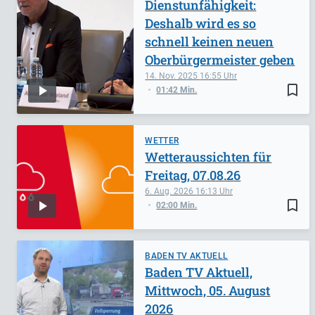
Dienstunfähigkeit:
Deshalb wird es so
schnell keinen neuen
Oberbürgermeister geben
14. Nov. 2025
16:55
bookmark_border
01:42 Min.
WETTER
Wetteraussichten für
Freitag, 07.08.26
6. Aug. 2026
16:13
bookmark_border
02:00 Min.
BADEN TV AKTUELL
Baden TV Aktuell,
Mittwoch, 05. August
2026