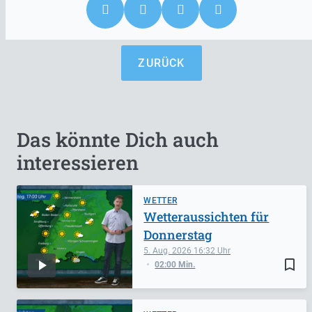
ZURÜCK
Das könnte Dich auch
interessieren
WETTER
Wetteraussichten für
Donnerstag
5. Aug. 2026
16:32
bookmark_border
02:00 Min.