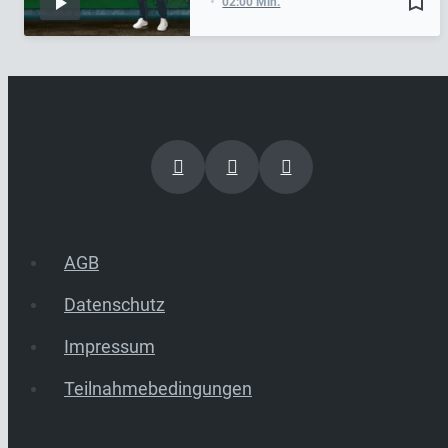
bookmark_border
02:00 Min.
AGB
Datenschutz
Impressum
Teilnahmebedingungen