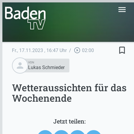
menu
bookmark_border
play_circle_outline
Fr., 17.11.2023
, 16:47 Uhr
/
02:00
person
VON
Lukas Schmieder
Wetteraussichten für das
Wochenende