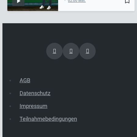
bookmark_border
02:00 Min.
AGB
Datenschutz
Impressum
Teilnahmebedingungen