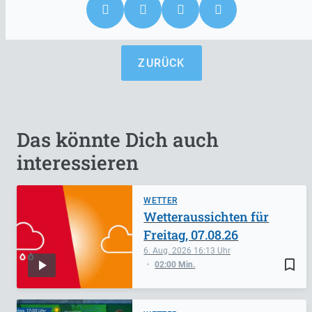
ZURÜCK
Das könnte Dich auch
interessieren
WETTER
Wetteraussichten für
Freitag, 07.08.26
6. Aug. 2026
16:13
bookmark_border
02:00 Min.