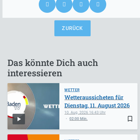
ZURÜCK
Das könnte Dich auch
interessieren
WETTER
Wetteraussicheten für
Dienstag, 11. August 2026
10. Aug. 2026
16:43
bookmark_border
02:00 Min.