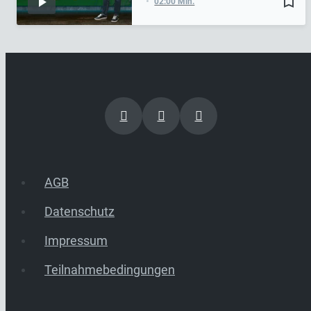
bookmark_border
02:00 Min.
AGB
Datenschutz
Impressum
Teilnahmebedingungen