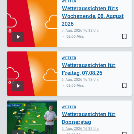
WETTER
Wetteraussichten fürs
Wochenende, 08. August
2026
7. Aug. 2026
16:33
bookmark_border
02:00 Min.
WETTER
Wetteraussichten für
Freitag, 07.08.26
6. Aug. 2026
16:13
bookmark_border
02:00 Min.
WETTER
Wetteraussichten für
Donnerstag
5. Aug. 2026
16:32