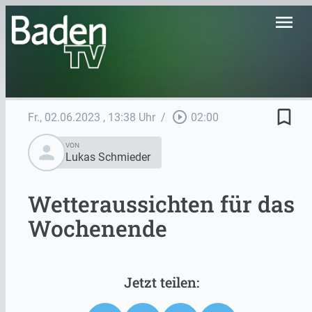
menu
bookmark_border
play_circle_outline
Fr., 02.06.2023
, 13:38 Uhr
/
02:00
person
VON
Lukas Schmieder
Wetteraussichten für das
Wochenende