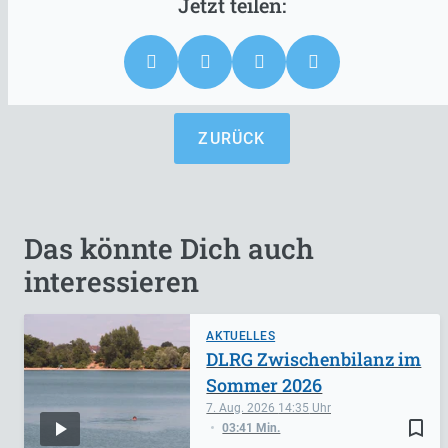
ZURÜCK
Das könnte Dich auch
interessieren
AKTUELLES
DLRG Zwischenbilanz im
Sommer 2026
7. Aug. 2026
14:35
bookmark_border
03:41 Min.