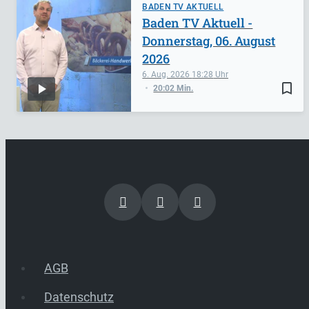
BADEN TV AKTUELL
Baden TV Aktuell -
Donnerstag, 06. August
2026
6. Aug. 2026
18:28
bookmark_border
20:02 Min.
AGB
Datenschutz