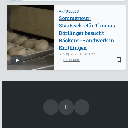
AKTUELLES
Sommertour:
Staatssekretär Thomas
Dörflinger besucht
Bäckerei-Handwerk in
Knittlingen
6. Aug. 2026
16:40
bookmark_border
03:18 Min.