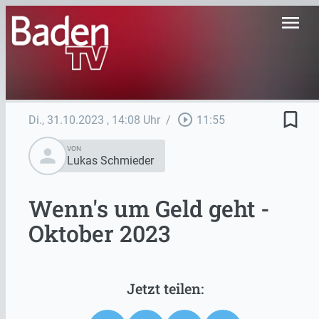
menu
bookmark_border
play_circle_outline
Di., 31.10.2023
, 14:08 Uhr
/
11:55
person
VON
Lukas Schmieder
Wenn's um Geld geht -
Oktober 2023