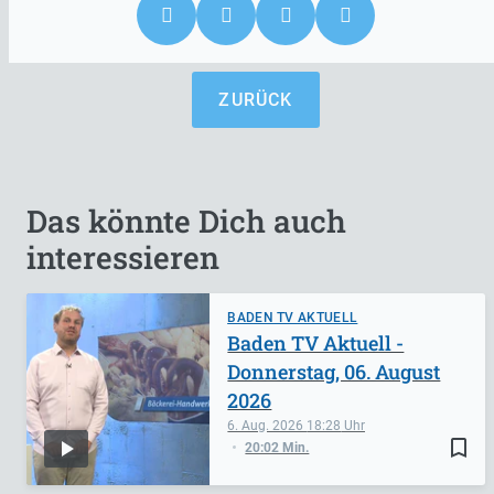
ZURÜCK
Das könnte Dich auch
interessieren
BADEN TV AKTUELL
Baden TV Aktuell -
Donnerstag, 06. August
2026
6. Aug. 2026
18:28
bookmark_border
20:02 Min.