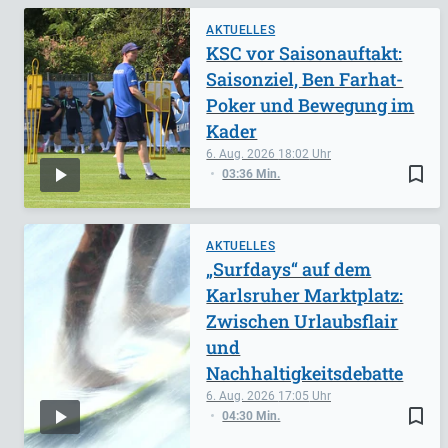
AKTUELLES
KSC vor Saisonauftakt:
Saisonziel, Ben Farhat-
Poker und Bewegung im
Kader
6. Aug. 2026
18:02
bookmark_border
03:36 Min.
AKTUELLES
„Surfdays“ auf dem
Karlsruher Marktplatz:
Zwischen Urlaubsflair
und
Nachhaltigkeitsdebatte
6. Aug. 2026
17:05
bookmark_border
04:30 Min.