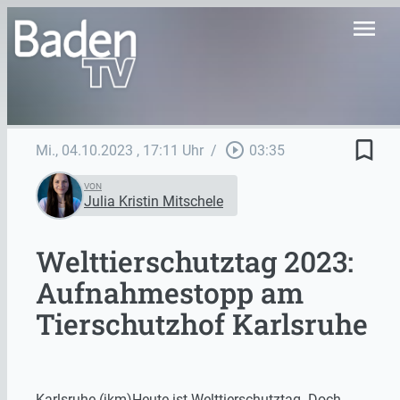
menu
bookmark_border
play_circle_outline
Mi., 04.10.2023
, 17:11 Uhr
/
03:35
VON
Julia Kristin Mitschele
Welttierschutztag 2023:
Aufnahmestopp am
Tierschutzhof Karlsruhe
Karlsruhe (jkm)Heute ist Welttierschutztag. Doch