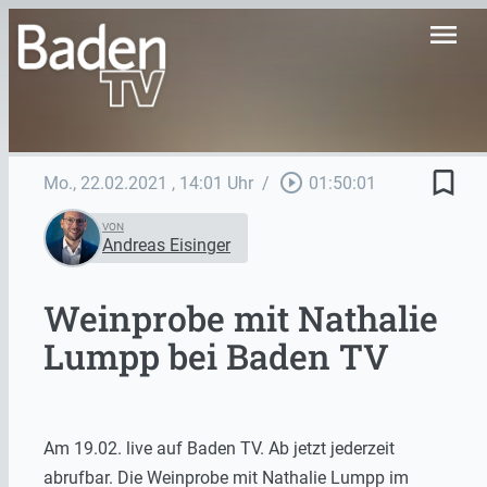
menu
bookmark_border
play_circle_outline
Mo., 22.02.2021
, 14:01 Uhr
/
01:50:01
VON
Andreas Eisinger
Weinprobe mit Nathalie
Lumpp bei Baden TV
Am 19.02. live auf Baden TV. Ab jetzt jederzeit
abrufbar. Die Weinprobe mit Nathalie Lumpp im