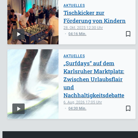
AKTUELLES
Tischkicker zur
Förderung von Kindern
28. Okt. 2025
12:30
bookmark_border
04:16 Min.
AKTUELLES
„Surfdays“ auf dem
Karlsruher Marktplatz:
Zwischen Urlaubsflair
und
Nachhaltigkeitsdebatte
6. Aug. 2026
17:05
bookmark_border
04:30 Min.