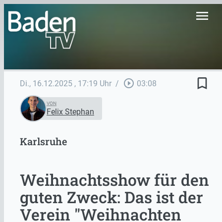
menu
bookmark_border
play_circle_outline
Di., 16.12.2025
, 17:19 Uhr
/
03:08
VON
Felix Stephan
Karlsruhe
Weihnachtsshow für den
guten Zweck: Das ist der
Verein "Weihnachten