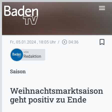
menu
bookmark_border
play_circle_outline
Fr., 05.01.2024
, 18:05 Uhr
/
04:36
VON
Redaktion
Saison
Weihnachtsmarktsaison
geht positiv zu Ende