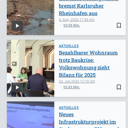
bremst Karlsruher
Rheinhafen aus
4. Aug. 2026
17:36
bookmark_border
02:58 Min.
AKTUELLES
Bezahlbarer Wohnraum
trotz Baukrise:
Volkswohnung zieht
Bilanz für 2025
24. Juli 2026
12:10
bookmark_border
02:43 Min.
AKTUELLES
Neues
Infrastrukturprojekt im