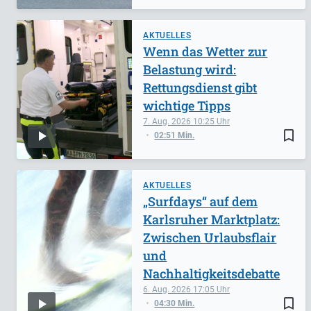
AKTUELLES
Wenn das Wetter zur
Belastung wird:
Rettungsdienst gibt
wichtige Tipps
7. Aug. 2026
10:25
bookmark_border
02:51 Min.
AKTUELLES
„Surfdays“ auf dem
Karlsruher Marktplatz:
Zwischen Urlaubsflair
und
Nachhaltigkeitsdebatte
6. Aug. 2026
17:05
bookmark_border
04:30 Min.