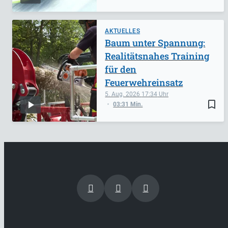
AKTUELLES
Baum unter Spannung:
Realitätsnahes Training
für den
Feuerwehreinsatz
5. Aug. 2026
17:34
bookmark_border
03:31 Min.