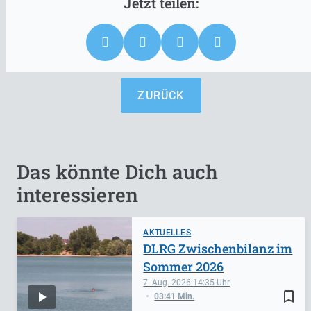
ZURÜCK
Das könnte Dich auch
interessieren
AKTUELLES
DLRG Zwischenbilanz im
Sommer 2026
7. Aug. 2026
14:35
bookmark_border
03:41 Min.