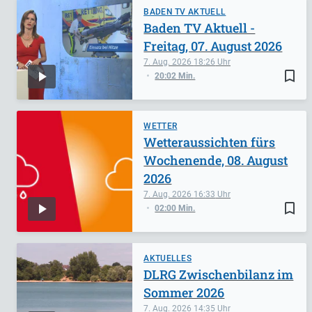
BADEN TV AKTUELL
Baden TV Aktuell -
Freitag, 07. August 2026
7. Aug. 2026
18:26
bookmark_border
20:02 Min.
WETTER
Wetteraussichten fürs
Wochenende, 08. August
2026
7. Aug. 2026
16:33
bookmark_border
02:00 Min.
AKTUELLES
DLRG Zwischenbilanz im
Sommer 2026
7. Aug. 2026
14:35