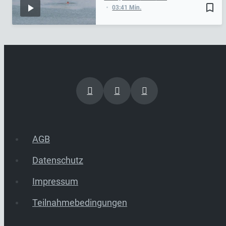
bookmark_border
03:41 Min.
AGB
Datenschutz
Impressum
Teilnahmebedingungen