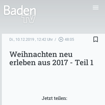
menu
bookmark_border
play_circle_outline
Di., 10.12.2019
, 12:42 Uhr
/
48:05
Weihnachten neu
erleben aus 2017 - Teil 1