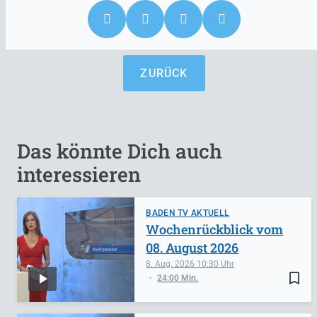
ZURÜCK
Das könnte Dich auch
interessieren
BADEN TV AKTUELL
Wochenrückblick vom
08. August 2026
8. Aug. 2026
10:30
bookmark_border
24:00 Min.