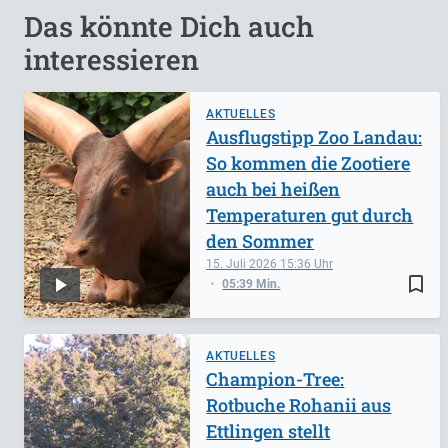
Das könnte Dich auch
interessieren
AKTUELLES
Ausflugstipp Zoo Landau:
So kommen die Zootiere
auch bei heißen
Temperaturen gut durch
den Sommer
15. Juli 2026
15:36
bookmark_border
05:39 Min.
AKTUELLES
Champion-Tree:
Rotbuche Rohanii aus
Ettlingen stellt