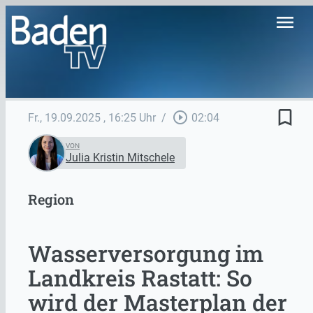
menu
bookmark_border
play_circle_outline
Fr., 19.09.2025
, 16:25 Uhr
/
02:04
VON
Julia Kristin Mitschele
Region
Wasserversorgung im
Landkreis Rastatt: So
wird der Masterplan der