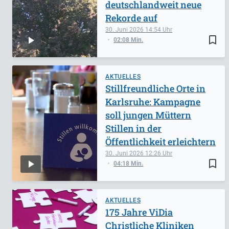
deutschlandweit neue
Rekorde auf
30. Juni 2026
14:54
bookmark_border
02:08 Min.
AKTUELLES
Stillfreundliche Orte in
Karlsruhe: Kampagne
soll jungen Müttern
Stillen in der
Öffentlichkeit erleichtern
30. Juni 2026
12:26
bookmark_border
04:18 Min.
AKTUELLES
175 Jahre ViDia
Christliche Kliniken