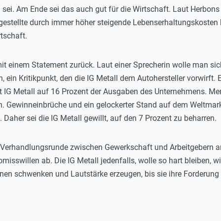
 sei. Am Ende sei das auch gut für die Wirtschaft. Laut Herbon
gestellte durch immer höher steigende Lebenserhaltungskosten b
tschaft.
mit einem Statement zurück. Laut einer Sprecherin wolle man si
, ein Kritikpunkt, den die IG Metall dem Autohersteller vorwirft
t IG Metall auf 16 Prozent der Ausgaben des Unternehmens. Mer
. Gewinneinbrüche und ein gelockerter Stand auf dem Weltmark
aher sei die IG Metall gewillt, auf den 7 Prozent zu beharren.
 Verhandlungsrunde zwischen Gewerkschaft und Arbeitgebern ang
sswillen ab. Die IG Metall jedenfalls, wolle so hart bleiben, w
nen schwenken und Lautstärke erzeugen, bis sie ihre Forderung 