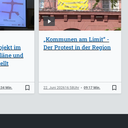
„Kommunen am Limit“ -
ojekt im
Der Protest in der Region
Pläne und
ellt
bookmark_border
bookmark_border
:34 Min.
22. Juni 2026
16:58
09:17 Min.