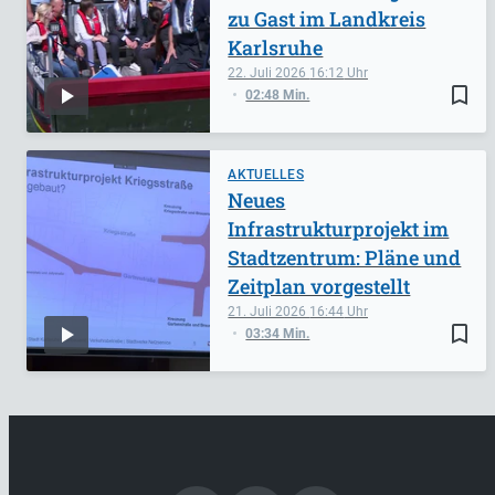
zu Gast im Landkreis
Karlsruhe
22. Juli 2026
16:12
bookmark_border
02:48 Min.
AKTUELLES
Neues
Infrastrukturprojekt im
Stadtzentrum: Pläne und
Zeitplan vorgestellt
21. Juli 2026
16:44
bookmark_border
03:34 Min.