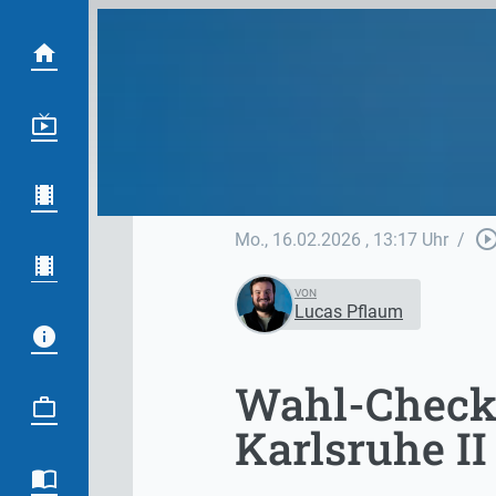
play_circle_out
Mo., 16.02.2026
, 13:17 Uhr
/
VON
Lucas Pflaum
Wahl-Check 
Karlsruhe II