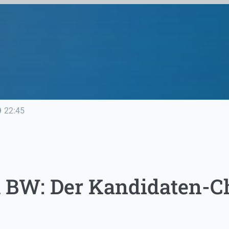
line
22:45
BW: Der Kandidaten-Ch