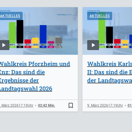
AKTUELLES
AKTUELLES
Wahlkreis Pforzheim und
Wahlkreis Karls
Enz: Das sind die
II: Das sind die
Ergebnisse der
der Landtagswa
Landtagswahl 2026
bookmark_border
. März 2026
17:19
02:42 Min.
9. März 2026
17:19
01