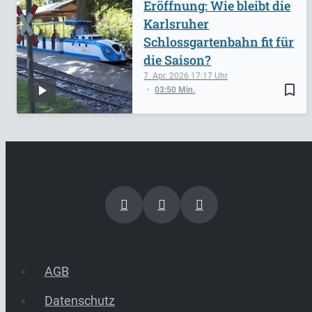
Eröffnung: Wie bleibt die
Karlsruher
Schlossgartenbahn fit für
die Saison?
7. Apr. 2026
17:17
bookmark_border
03:50 Min.
AGB
Datenschutz