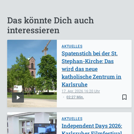
Das könnte Dich auch
interessieren
AKTUELLES
Spatenstich bei der St.
Stephan-Kirche: Das
wird das neue
katholische Zentrum in
Karlsruhe
17. Apr. 2026
16:20
bookmark_border
02:27 Min.
AKTUELLES
Independent Days 2026:
Karlsruher Filmfestival