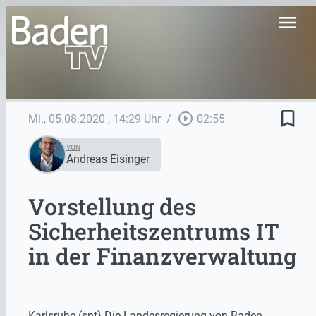
menu
bookmark_border
play_circle_outline
Mi., 05.08.2020
, 14:29 Uhr
/
02:55
VON
Andreas Eisinger
Vorstellung des
Sicherheitszentrums IT
in der Finanzverwaltung
Karlsruhe (snt) Die Landesregierung von Baden-