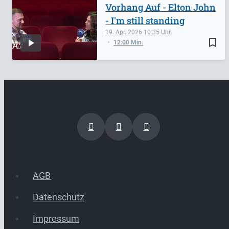
Vorhang Auf - Elton John
- I'm still standing
19. Apr. 2026
10:35
bookmark_border
12:00 Min.
AGB
Datenschutz
Impressum