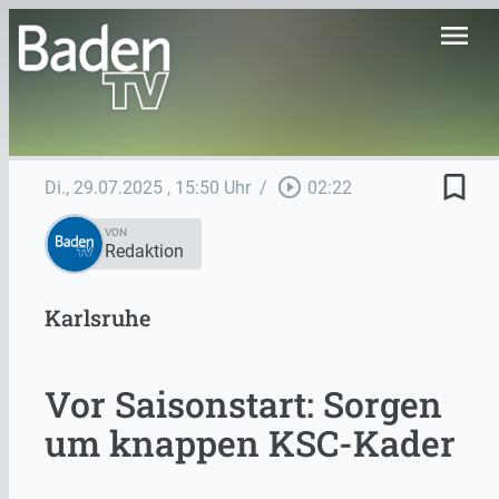
menu
bookmark_border
play_circle_outline
Di., 29.07.2025
, 15:50 Uhr
/
02:22
VON
Redaktion
Karlsruhe
Vor Saisonstart: Sorgen
um knappen KSC-Kader