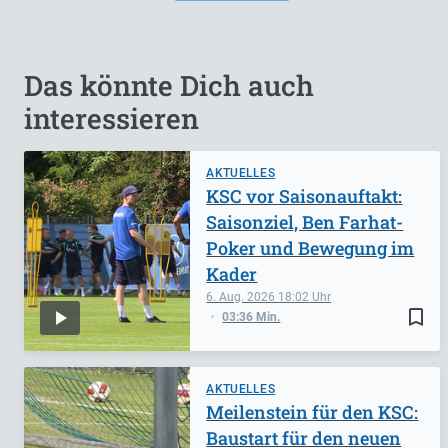
Das könnte Dich auch
interessieren
AKTUELLES
KSC vor Saisonauftakt:
Saisonziel, Ben Farhat-
Poker und Bewegung im
Kader
6. Aug. 2026
18:02
bookmark_border
03:36 Min.
AKTUELLES
Meilenstein für den KSC:
Baustart für den neuen