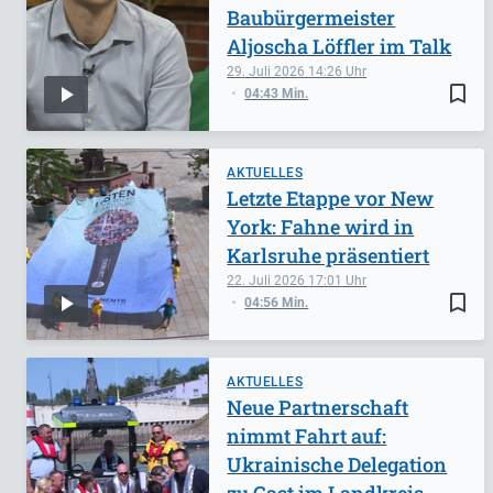
Baubürgermeister
Aljoscha Löffler im Talk
29. Juli 2026
14:26
bookmark_border
04:43 Min.
AKTUELLES
Letzte Etappe vor New
York: Fahne wird in
Karlsruhe präsentiert
22. Juli 2026
17:01
bookmark_border
04:56 Min.
AKTUELLES
Neue Partnerschaft
nimmt Fahrt auf:
Ukrainische Delegation
zu Gast im Landkreis