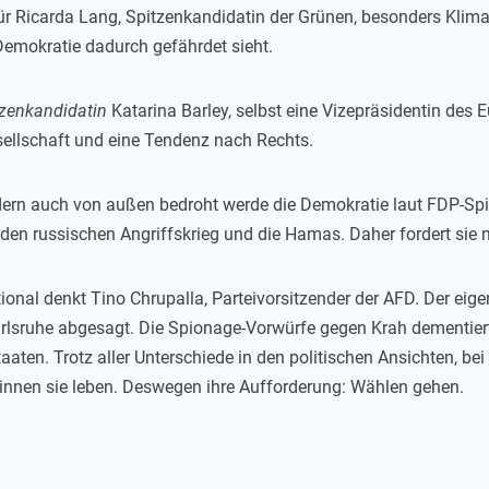
für Ricarda Lang, Spitzenkandidatin der Grünen, besonders Klim
Demokratie dadurch gefährdet sieht.
tzenkandidatin
Katarina Barley, selbst eine Vizepräsidentin des
esellschaft und eine Tendenz nach Rechts.
dern auch von außen bedroht werde die Demokratie laut FDP-Spi
n russischen Angriffskrieg und die Hamas. Daher fordert sie m
onal denkt Tino Chrupalla, Parteivorsitzender der AFD. Der eig
rlsruhe abgesagt. Die Spionage-Vorwürfe gegen Krah dementiert
aaten. Trotz aller Unterschiede in den politischen Ansichten, be
innen sie leben. Deswegen ihre Aufforderung: Wählen gehen.