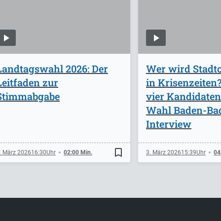
Landtagswahl 2026: Der
Wer wird Stadt
Leitfaden zur
in Krisenzeiten?
Stimmabgabe
vier Kandidaten
Wahl Baden-Ba
Interview
bookmark_border
. März 2026
16:30
02:00 Min.
3. März 2026
15:39
04