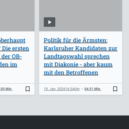
oberhaupt
Politik für die Ärmsten:
 Die ersten
Karlsruher Kandidaten zur
 der OB-
Landtagswahl sprechen
den im
mit Diakonie - aber kaum
mit den Betroffenen
bookmark_border
bookmark_border
:30 Min.
19. Jan. 2026
16:34
04:31 Min.