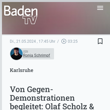
menu
bookmark_border
play_circle_outline
Di., 21.05.2024
, 17:45 Uhr
/
03:25
VON
Ronja Schrimpf
Karlsruhe
Von Gegen-
Demonstrationen
begleitet: Olaf Scholz &