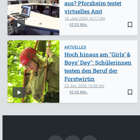
aus? Pforzheim testet
virtuelles Amt
18. Juni 2026
16:17
bookmark_border
02:53 Min.
AKTUELLES
Hoch hinaus am "Girls‘ &
Boys‘ Day": Schülerinnen
testen den Beruf der
Forstwirtin
23. Apr. 2026
16:58
bookmark_border
02:43 Min.