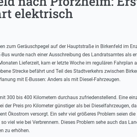
eld nach Pforzheim: Ers
rt elektrisch
en zum Geräuschpegel auf der Hauptstraße in Birkenfeld im Enzk
 E-Bus wurde nach einer Ausschreibung des Landratsamtes als ers
naten Lieferzeit, kam er letzte Woche im regulären Fahrplan an. 
ebene Strecke befährt und Teil des Stadtverkehrs zwischen Birke
 Planung mit E-Bussen: Anders als mit Diesel-Fahrzeugen.
mit 300 bis 400 Kilometern durchaus zufriedenstellend. Eine einz
i der Preis pro Kilometer günstiger als bei Dieselfahrzeugen,
nt Ökostrom versorgt. Ein sehr viel größeres Problem seien die 
 so viel wie bei Verbrennern. Dieses Problem sehe auch das Land
n zu erhöhen.