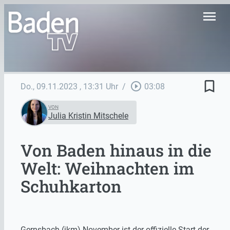
menu
bookmark_border
play_circle_outline
Do., 09.11.2023
, 13:31 Uhr
/
03:08
VON
Julia Kristin Mitschele
Von Baden hinaus in die
Welt: Weihnachten im
Schuhkarton
Gernsbach (jkm) November ist der offizielle Start der