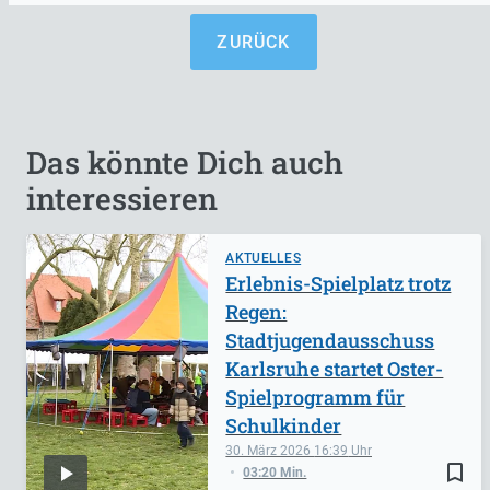
ZURÜCK
Das könnte Dich auch
interessieren
AKTUELLES
Erlebnis-Spielplatz trotz
Regen:
Stadtjugendausschuss
Karlsruhe startet Oster-
Spielprogramm für
Schulkinder
30. März 2026
16:39
bookmark_border
03:20 Min.