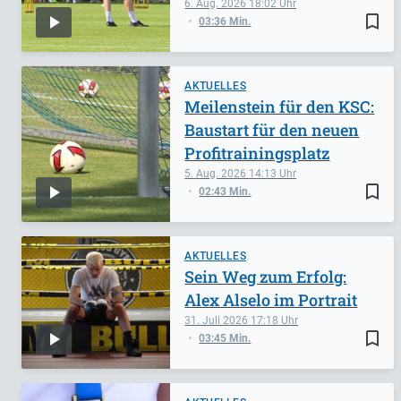
6. Aug. 2026
18:02
bookmark_border
03:36 Min.
AKTUELLES
Meilenstein für den KSC:
Baustart für den neuen
Profitrainingsplatz
5. Aug. 2026
14:13
bookmark_border
02:43 Min.
AKTUELLES
Sein Weg zum Erfolg:
Alex Alselo im Portrait
31. Juli 2026
17:18
bookmark_border
03:45 Min.