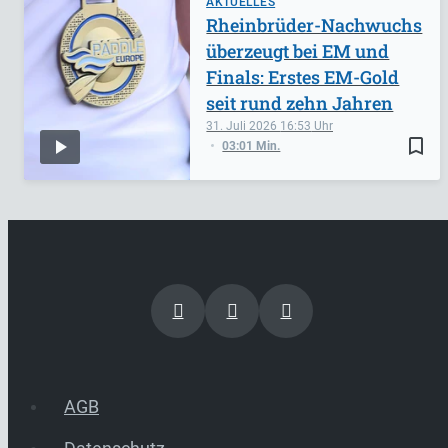
AKTUELLES
Rheinbrüder-Nachwuchs
überzeugt bei EM und
Finals: Erstes EM-Gold
seit rund zehn Jahren
31. Juli 2026
16:53
bookmark_border
03:01 Min.
AGB