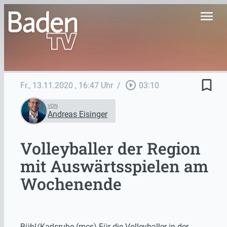
menu
bookmark_border
play_circle_outline
Fr., 13.11.2020
, 16:47 Uhr
/
03:10
VON
Andreas Eisinger
Volleyballer der Region
mit Auswärtsspielen am
Wochenende
Bühl/Karlsruhe (mcs) Für die Volleyballer in der