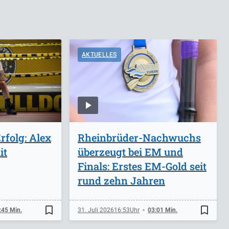
AKTUELLES
folg: Alex
Rheinbrüder-Nachwuchs
it
überzeugt bei EM und
Finals: Erstes EM-Gold seit
rund zehn Jahren
bookmark_border
bookmark_border
:45 Min.
31. Juli 2026
16:53
03:01 Min.