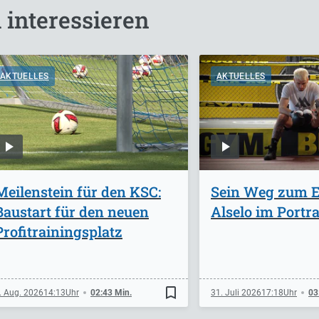
 interessieren
AKTUELLES
AKTUELLES
Meilenstein für den KSC:
Sein Weg zum Er
Baustart für den neuen
Alselo im Portra
Profitrainingsplatz
bookmark_border
. Aug. 2026
14:13
02:43 Min.
31. Juli 2026
17:18
03